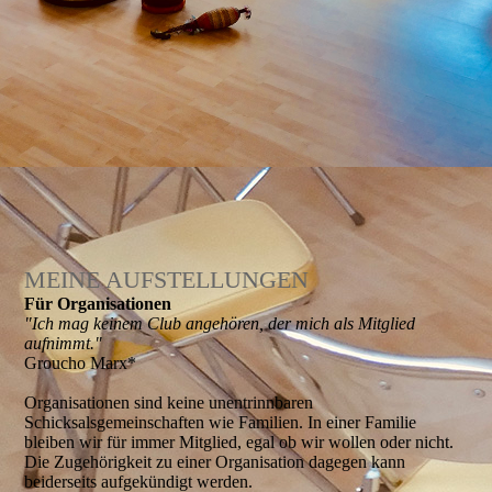
MEINE AUFSTELLUNGEN
Für Organi­sationen
"Ich mag keinem Club angehören, der mich als Mitglied
aufnimmt."
Groucho Marx*
Organisationen sind keine unentrinnbaren
Schicksalsgemeinschaften wie Familien. In einer Familie
bleiben wir für immer Mitglied, egal ob wir wollen oder nicht.
Die Zugehörigkeit zu einer Organisation dagegen kann
beiderseits aufgekündigt werden.