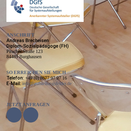
ANSCHRIFT
Andreas Brecheisen
Diplom-Sozialpädagoge (FH)
Piracher Straße 123
84489 Burghausen
SO ERREICHEN SIE MICH
Telefon:
+49 (0) 8677 97 97 16
E-Mail:
info@aufstellungsfelder.de
JETZT ANFRAGEN